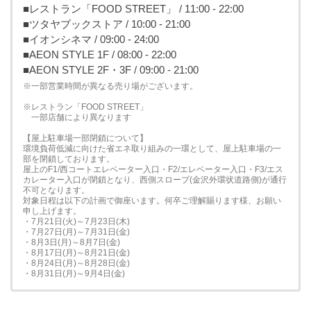
■レストラン「FOOD STREET」 / 11:00 - 22:00
■ツタヤブックストア / 10:00 - 21:00
■イオンシネマ / 09:00 - 24:00
■AEON STYLE 1F / 08:00 - 22:00
■AEON STYLE 2F・3F / 09:00 - 21:00
※一部営業時間が異なる売り場がございます。
※レストラン「FOOD STREET」
一部店舗により異なります
【屋上駐車場一部閉鎖について】
環境負荷低減に向けた省エネ取り組みの一環として、屋上駐車場の一
部を閉鎖しております。
屋上のF1/西コートエレベーター入口・F2/エレベーター入口・F3/エス
カレーター入口が閉鎖となり、西側スロープ(金沢外環状道路側)が通行
不可となります。
対象日程は以下の計画で御座います。何卒ご理解賜ります様、お願い
申し上げます。
・7月21日(火)～7月23日(木)
・7月27日(月)～7月31日(金)
・8月3日(月)～8月7日(金)
・8月17日(月)～8月21日(金)
・8月24日(月)～8月28日(金)
・8月31日(月)～9月4日(金)