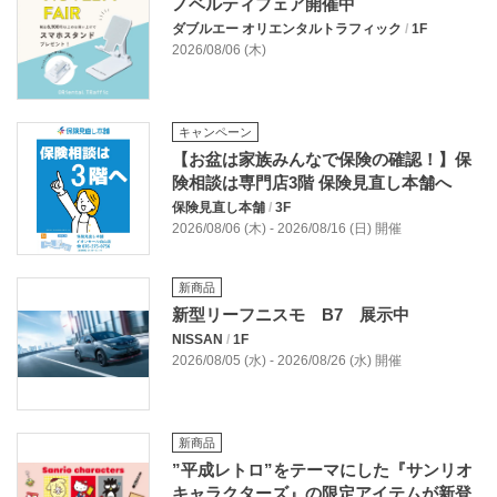
ノベルティフェア開催中
ダブルエー オリエンタルトラフィック
/
1F
2026/08/06 (木)
キャンペーン
【お盆は家族みんなで保険の確認！】保
険相談は専門店3階 保険見直し本舗へ
保険見直し本舗
/
3F
2026/08/06 (木) - 2026/08/16 (日) 開催
新商品
新型リーフニスモ B7 展示中
NISSAN
/
1F
2026/08/05 (水) - 2026/08/26 (水) 開催
新商品
”平成レトロ”をテーマにした『サンリオ
キャラクターズ』の限定アイテムが新登